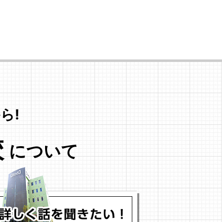
ら!
校
について