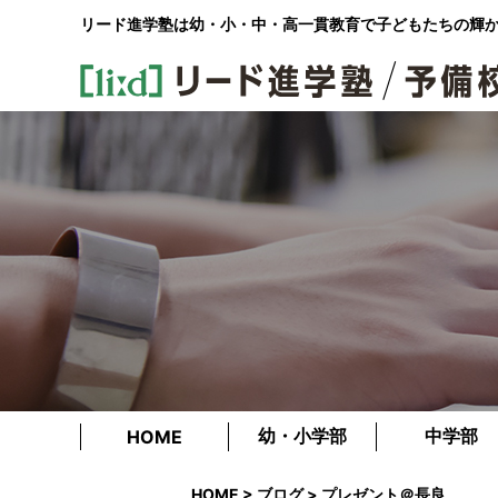
リード進学塾は幼・小・中・高一貫教育で
子どもたちの輝
幼・小学部
中学部
HOME
HOME
>
ブログ
> プレゼント＠長良