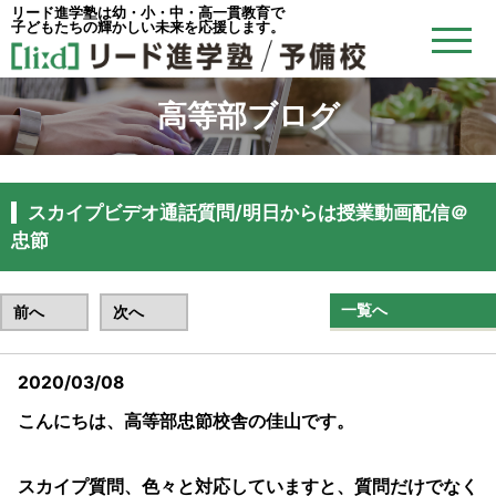
リード進学塾は幼・小・中・高一貫教育で
子どもたちの輝かしい未来を応援します。
高等部ブログ
スカイプビデオ通話質問/明日からは授業動画配信＠
忠節
一覧へ
前へ
次へ
2020/03/08
こんにちは、高等部忠節校舎の佳山です。
スカイプ質問、色々と対応していますと、質問だけでなく