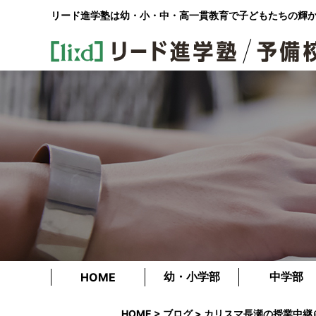
リード進学塾は幼・小・中・高一貫教育で
子どもたちの輝
幼・小学部
中学部
HOME
HOME
>
ブログ
> カリスマ長瀬の授業中継