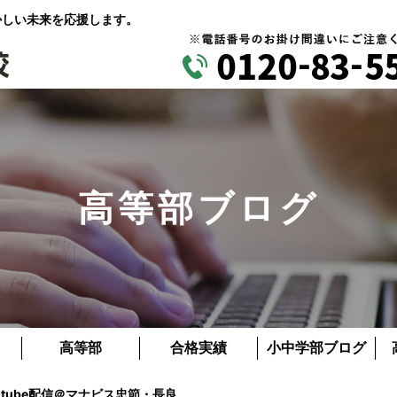
かしい未来を応援します。
高等部ブログ
高等部
合格実績
小中学部ブログ
u tube配信＠マナビス忠節・長良