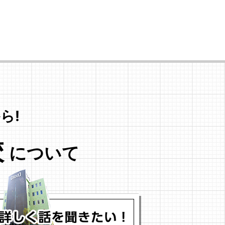
ら!
校
について