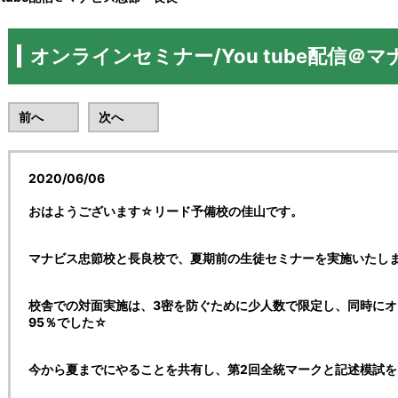
オンラインセミナー/You tube配信＠
前へ
次へ
2020/06/06
おはようございます☆リード予備校の佳山です。
マナビス忠節校と長良校で、夏期前の生徒セミナーを実施いたし
校舎での対面実施は、3密を防ぐために少人数で限定し、同時に
95％でした☆
今から夏までにやることを共有し、第2回全統マークと記述模試