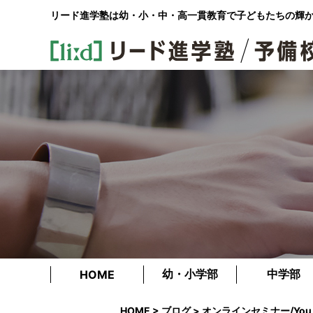
リード進学塾は幼・小・中・高一貫教育で
子どもたちの輝
幼・小学部
中学部
HOME
HOME
>
ブログ
> オンラインセミナー/Yo