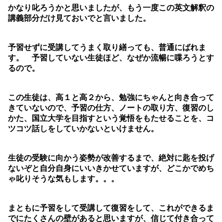
かなり叱ろうかと思いましたが、もう一度この英文解釈の
講義部分だけ見ておいでと言いました。
予習せずに受講してうまく取り繕っても、普通にばれま
す。 予習していない生徒ほど、なぜか流暢に喋ろうとす
るので。
この生徒は、高１と高２から、勉強にちゃんと向き合って
きていないので、予習の仕方、ノートの取り方、復習のし
かた、国立大学を目指すという覚悟をもたせることを、コ
ツコツ話しをしていかないといけません。
生徒の受験に向かう姿勢が改善するまで、絶対に匙を投げ
ないぞと自分自身にいいきかせていますが、どこかでめち
ゃ叱りそうな気もします。。。
まともに予習をして受講して復習をして、これができるま
でにたくさんの壁があると思いますが、信じて付き合って