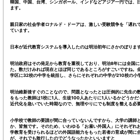
韓国、中国、台湾、シンガポール、インドなどアジア一円では、
ます。
親日家の社会学者ロナルド・ドーアは、激しい受験競争を「遅れ
ています。
日本が近代教育システムを導入したのは明治初年にさかのぼりま
明治政府はその発足から教育を重視しており、明治8年には全国に2
た。数だけみれば現在とほぼ同じであるところがすごいですね。
学区に32校の中学を統括し、さらにそれぞれの中学が210校の
明治維新後すぐのことなので、問題となったとは圧倒的に先生の数
をもった教師は1校に1人、生徒100人あたりに1人いるかどうか
近代化を急いでいた時期なので、無理やりにでも制度を整える必
小学校で教師の要請が間に合っていないんですから、大学の講師
か、皆無です。そのため、いわゆる「お雇い外国人」にそれぞれ
学教育を受けられるほどの外国語能力をもった若者の育成が間に
が、それでも敢行したのでどうなったかといいますと