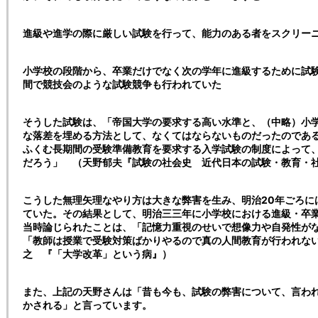
進級や進学の際に厳しい試験を行って、能力のある者をスクリー
小学校の段階から、卒業だけでなく次の学年に進級するために試
間で競技会のような試験競争も行われていた
そうした試験は、「帝国大学の要求する高い水準と、（中略）小
な落差を埋める方法として、なくてはならないものだったのであ
ふくむ長期間の受験準備教育を要求する入学試験の制度によって
だろう」 （天野郁夫『試験の社会史 近代日本の試験・教育・
こうした無理矢理なやり方は大きな弊害を生み、明治20年ごろに
ていた。その結果として、明治三三年に小学校における進級・卒
当時論じられたことは、「記憶力重視のせいで想像力や自発性が
「教師は授業で受験対策ばかりやるので真の人間教育が行われな
之 『「大学改革」という病』）
また、上記の天野さんは「昔も今も、試験の弊害について、言わ
かされる」と言っています。