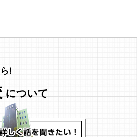
ら!
校
について