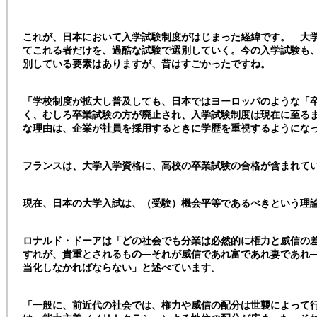
これが、日本において入学試験制度がはじまった経緯です。 大
てこれる者だけを、過酷な試験で選別していく。今の入学試験も
別している要素はありますが、昔はすごかったですね。
「学校制度が拡大し普及しても、日本ではヨーロッパのような「
く、むしろ卒業試験の方が廃止され、入学試験制度は現在に至る
な理由は、企業が社員を採用するときに学歴を重視するようにな
フランスは、大学入学資格に、高校の卒業試験の合格が含まれて
現在、日本の大学入試は、（受験）機会平等であるべきという理
ロナルド・ドーアは「どの社会でも分業は必然的に権力と威信の
すれが、貴重とされるもの―それが威信であれ富であれ妻であれ
当化しなかればならない」と述べています。
「一般に、前近代の社会では、権力や威信の配分は世襲によって