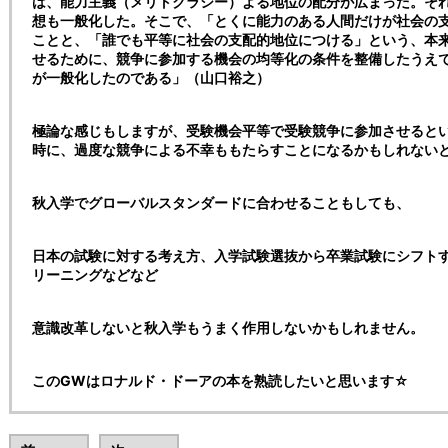
は、能力主義（メリトクラシー）よる地位の配分が広まった。そ
想も一般化した。そこで、「とくに能力のある人間だけが社会の
ことと、「誰でも平等に社会の支配的地位につける」という、本
せるために、競争に参加する機会の均等化の条件を整備したうえ
が一般化したのである」（山口裕之）
極論な感じもしますが、受験機会平等で受験競争に参加させると
時に、過度な競争による不幸ももたらすことになるかもしれない
秋入学でグローバルスタンダードに合わせることもしても、
日本の試験に対する考え方、入学試験選抜から卒業試験にシフト
リーニングなどなど
意識改革しないと秋入学もうまく作用しないかもしれません。
このGWはロナルド・ドーアの本を熟読したいと思います☆