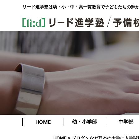
リード進学塾は幼・小・中・高一貫教育で
子どもたちの輝
幼・小学部
中学部
HOME
HOME
>
ブログ
> なぜ日本の大学に入学