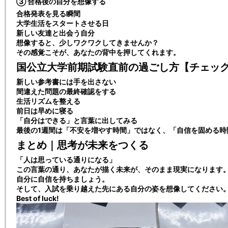
③ 合格後の自分を想像する
合格発表を見る瞬間
大学生活をスタートさせる日
新しい友達と出会う自分
想像すると、少しワクワクしてきませんか？
その感覚こそが、あなたの背中を押してくれます。
国公立大学前期試験直前の過ごし方【チェッ
新しい参考書には手を出さない
間違えた問題の最終確認をする
生活リズムを整える
前日は早めに寝る
「自分はできる」と言葉に出してみる
最後の1週間は「不安を増やす時間」ではなく、「自信を固める時
まとめ｜思考が未来をつくる
「人は思っている通りになる」
この言葉の通り、あなたが描く未来が、そのまま現実になります
自分に自信を持ちましょう。
そして、入試を乗り越えた先にある自分の姿を想像してください
Best of luck!