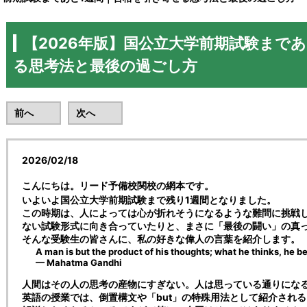
【2026年版】国公立大学前期試験まで
る思考法と最後の過ごし方
前へ
次へ
2026/02/18
こんにちは。リード予備校関校の網本です。
いよいよ
国公立大学前期試験まで残り1週間
となりました。
この時期は、人によっては心が折れそうになるような難問に挑戦
ない試験形式に向き合っていたりと、まさに「最後の闘い」の真
そんな受験生の皆さんに、私の好きな偉人の言葉を紹介します。
A man is but the product of his thoughts; what he thinks, he 
—
Mahatma Gandhi
人間はその人の思考の産物にすぎない。人は思っている通りにな
英語の授業では、倒置構文や「but」の特殊用法として紹介され