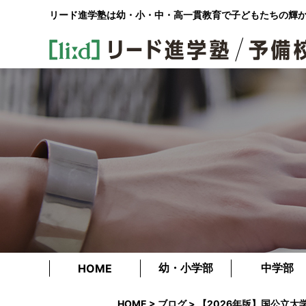
リード進学塾は幼・小・中・高一貫教育で
子どもたちの輝
幼・小学部
中学部
HOME
HOME
>
ブログ
> 【2026年版】国公立