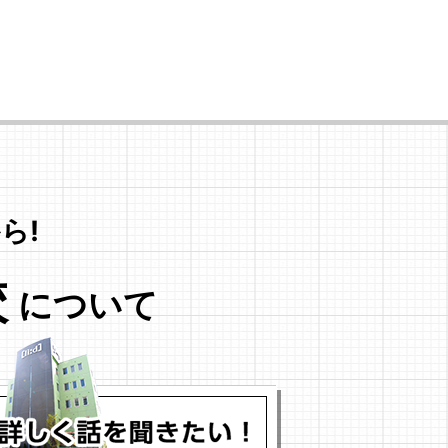
ら!
校
について