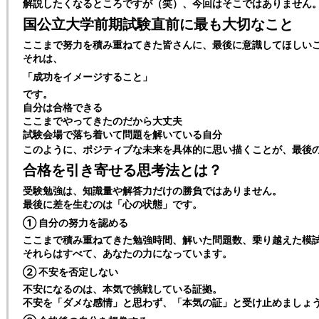
解説したくなるところですが（笑）、今回はそこではありません
国公立大学前期試験直前に最も大切なこと
ここまで努力を積み重ねてきた皆さんに、最後に意識してほしい
それは、
「成功をイメージすること」
です。
自分は合格できる
ここまでやってきたのだから大丈夫
試験会場で落ち着いて問題を解いている自分
このように、
ポジティブな未来を具体的に思い描くこと
が、最後
合格を引き寄せる思考法とは？
受験勉強は、知識量や解答力だけの勝負ではありません。
最後に差を生むのは「心の状態」です。
① 自分の努力を認める
ここまで積み重ねてきた勉強時間、解いた問題数、乗り越えた模
それらはすべて、あなたの力になっています。
② 不安を否定しない
不安になるのは、本気で挑戦している証拠。
不安を「ダメな感情」と思わず、「本気の証」と受け止めましょ