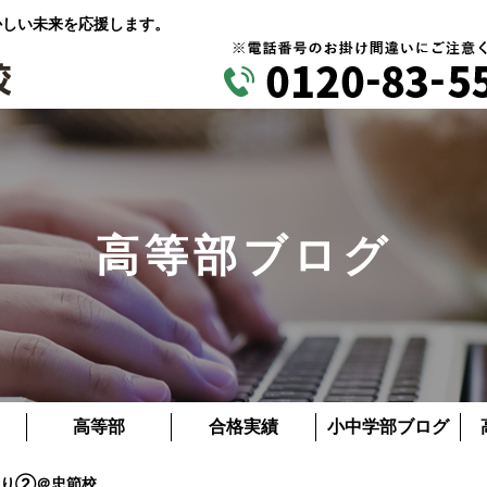
かしい未来を応援します。
高等部ブログ
高等部
合格実績
小中学部ブログ
くり②＠忠節校