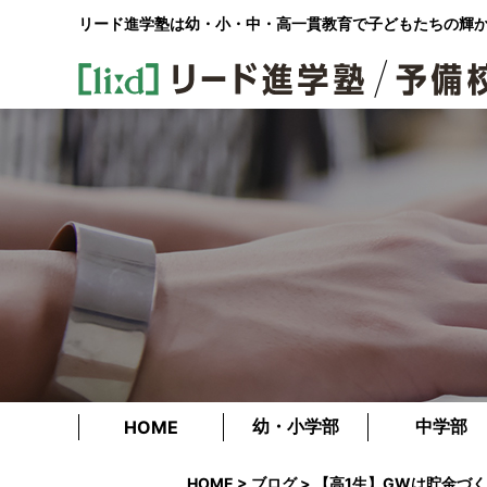
リード進学塾は幼・小・中・高一貫教育で
子どもたちの輝
幼・小学部
中学部
HOME
HOME
>
ブログ
> 【高1生】GWは貯金づ