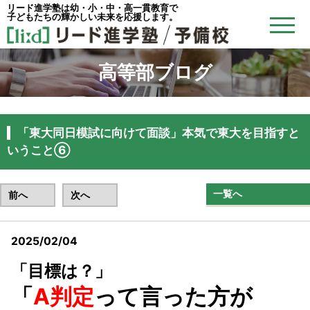
リード進学塾は幼・小・中・高一貫教育で
子どもたちの輝かしい未来を応援します。
高等部ブログ
「東大同日模試に向けて面談」本気で東大を目指すと
いうこと⑥
一覧へ
前へ
次へ
2025/02/04
リード予備校忠節校
「目標は？」
「
A判定
って言った方が