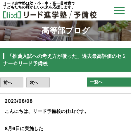
リード進学塾は幼・小・中・高一貫教育で
子どもたちの輝かしい未来を応援します。
高等部ブログ
「推薦入試への考え方が覆った」過去最高評価のセミ
ナー＠リード予備校
一覧へ
前へ
次へ
2023/08/08
こんにちは、リード予備校の佳山です。
8月6日に実施した