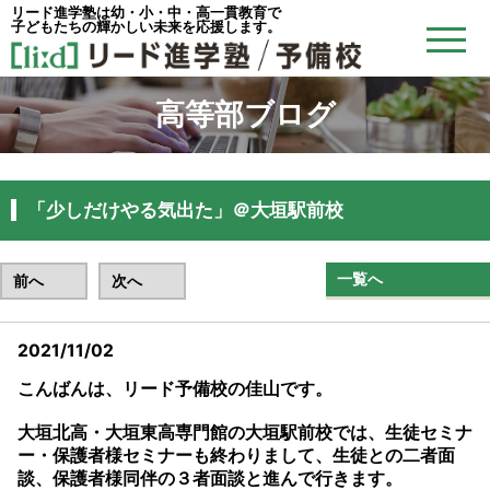
リード進学塾は幼・小・中・高一貫教育で
子どもたちの輝かしい未来を応援します。
高等部ブログ
「少しだけやる気出た」＠大垣駅前校
一覧へ
前へ
次へ
2021/11/02
こんばんは、リード予備校の佳山です。
大垣北高・大垣東高専門館の大垣駅前校では、生徒セミナ
ー・保護者様セミナーも終わりまして、生徒との二者面
談、保護者様同伴の３者面談と進んで行きます。