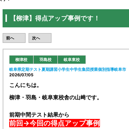
【柳津】得点アップ事例です！
前へ
次へ
柳津校
羽島校
岐阜東校
岐阜県
定期テスト
夏期講習
小学生
中学生
集団授業
個別指導
岐阜市
2026/07/05
こんにちは。
柳津・羽島・岐阜東校舎の山﨑です。
前期中間テスト結果から
前回→今回の
得点アップ事例