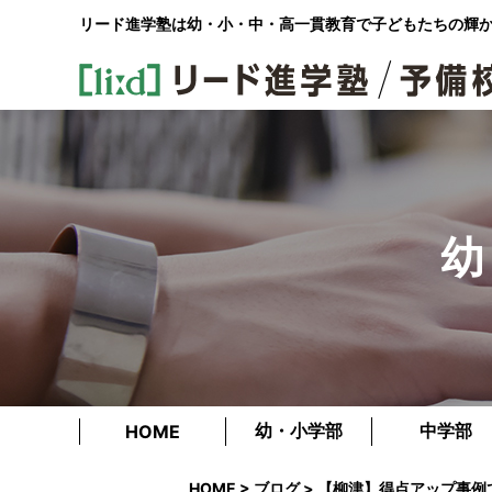
リード進学塾は幼・小・中・高一貫教育で
子どもたちの輝
幼
幼・小学部
中学部
HOME
HOME
>
ブログ
> 【柳津】得点アップ事例