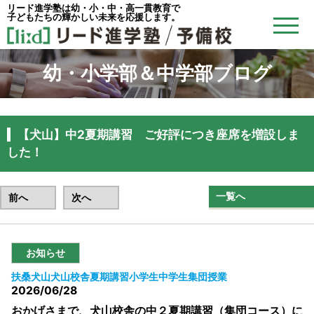
リード進学塾は幼・小・中・高一貫教育で
子どもたちの輝かしい未来を応援します。
幼・小学部＆中学部ブログ
【犬山】中2夏期講習 ご好評につき座席を増設しま
した！
一覧へ
前へ
次へ
お知らせ
扶桑
犬山
犬山校舎
夏期講習
小学生
中学生
集団授業
2026/06/28
おかげさまで、犬山校舎の中２夏期講習（集団コース）に