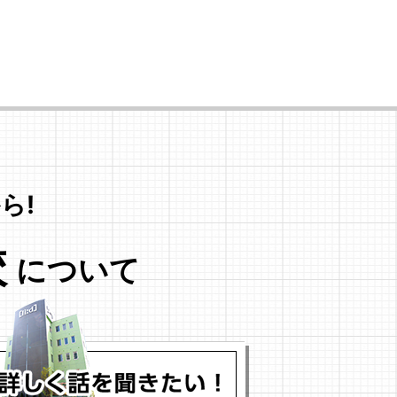
ら!
校
について