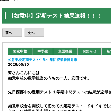
【如意申】定期テスト結果速報！！！
前へ
次へ
如意申校
中学生
集団授業
お知らせ
新
如意申校
定期テスト
中学生
集団授業
春日井市
2026/05/30
皆さんこんにちは
如意申校の数学担当のうちの一人、安田です。
先日西部中の定期テスト １学期中間テストの結果が返却
如意申校舎を開校して初めての定期テスト…ドキドキでし