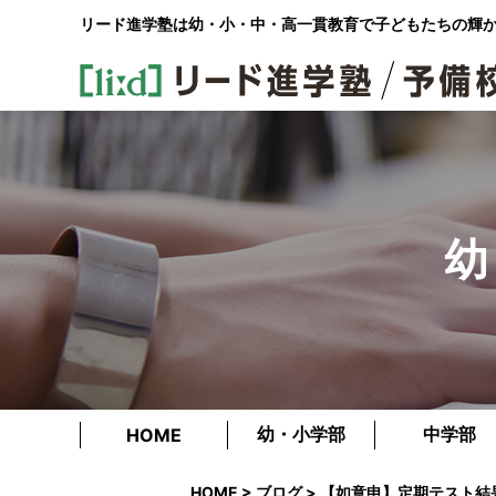
リード進学塾は幼・小・中・高一貫教育で
子どもたちの輝
幼
幼・小学部
中学部
HOME
HOME
>
ブログ
> 【如意申】定期テスト結