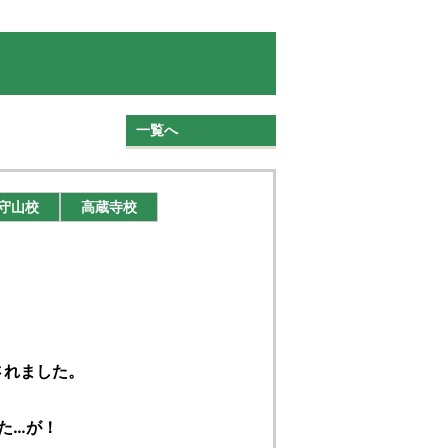
一覧へ
守山校
高蔵寺校
されました。
た…が！