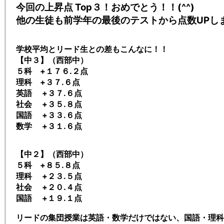
今回の上昇点 Top３！おめでとう！！(^^)
他の生徒も前学年の最後のテストから点数UPし
学校平均とリード生との差もこんなに！！
【中３】（西部中）
５科 +１７６.２点
理科 +３７.６点
英語 +３７.６点
社会 +３５.８点
国語 +３３.６点
数学 +３１.６点
【中２】（西部中）
５科 +８５.８点
理科 +２３.５点
社会 +２０.４点
国語 +１９.１点
リードの集団授業は英語・数学だけではない、国語・理科