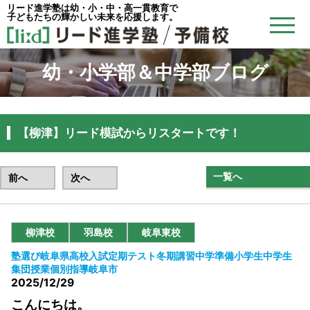
リード進学塾は幼・小・中・高一貫教育で
子どもたちの輝かしい未来を応援します。
幼・小学部＆中学部ブログ
【柳津】リード模試からリスタートです！
一覧へ
前へ
次へ
柳津校
羽島校
岐阜東校
塾選び
岐阜県
高校入試
定期テスト
冬期講習
中学準備
小学生
中学生
集団授業
個別指導
岐阜市
2025/12/29
こんにちは。