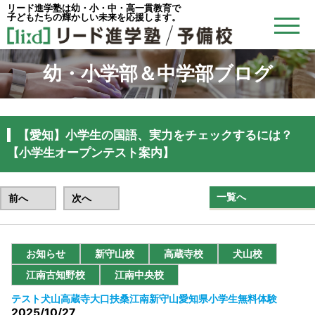
リード進学塾は幼・小・中・高一貫教育で
子どもたちの輝かしい未来を応援します。
幼・小学部＆中学部ブログ
【愛知】小学生の国語、実力をチェックするには？
【小学生オープンテスト案内】
一覧へ
前へ
次へ
お知らせ
新守山校
高蔵寺校
犬山校
江南古知野校
江南中央校
テスト
犬山
高蔵寺
大口
扶桑
江南
新守山
愛知県
小学生
無料体験
2025/10/27