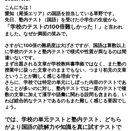
こんにちは！
愛知（尾張エリア）の国語を担当している草野です。
先日、塾内テスト（国語）を受けた小学生の生徒から
「学校のテストの100倍難しかった！」
と言われ
なぜか満面の笑みで。
ました。
さすがに100倍の難易度は大げさですが、国語は算数以上
に学校のテストと塾内テストで様式や性質が異なるのは間
違いないです。
まず出題される文章が学校教科書準拠ではなく、また塾の
授業中に扱った文章そのままでもない、つまり初見の文章
ということが難しく感じる理由です。
さらに、学校では特定の単元にしぼった内容のテストであ
ることが多いのに対し、塾内テストでは一度のテストで複
数の文章に加えて漢字や語彙に関わる設問も含まれる、い
わば総合的なテストであるのもまた難しく感じる要因でし
ょう。
では、学校の単元テストと塾内テスト、どちら
がより国語の読解力や知識を真に試すテストで