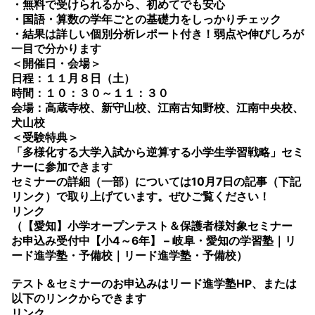
・無料で受けられるから、初めてでも安心
・国語・算数の学年ごとの基礎力をしっかりチェック
・結果は詳しい個別分析レポート付き！弱点や伸びしろが
一目で分かります
＜開催日・会場＞
日程：１１月８日（土）
時間：１０：３０～１１：３０
会場：高蔵寺校、新守山校、江南古知野校、江南中央校、
犬山校
＜受験特典＞
「多様化する大学入試から逆算する小学生学習戦略」セミ
ナーに参加できます
セミナーの詳細（一部）については10月7日の記事（下記
リンク）で取り上げています。ぜひご覧ください！
リンク
（【愛知】小学オープンテスト＆保護者様対象セミナー
お申込み受付中【小4～6年】 – 岐阜・愛知の学習塾｜リ
ード進学塾・予備校｜リード進学塾・予備校）
テスト＆セミナーのお申込みはリード進学塾HP、または
以下のリンクからできます
リンク