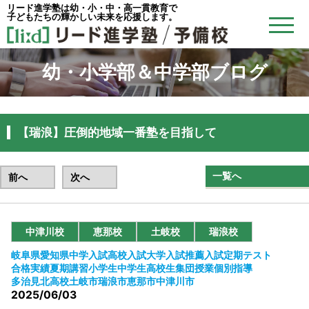
リード進学塾は幼・小・中・高一貫教育で
子どもたちの輝かしい未来を応援します。
幼・小学部＆中学部ブログ
【瑞浪】圧倒的地域一番塾を目指して
一覧へ
前へ
次へ
中津川校
恵那校
土岐校
瑞浪校
岐阜県
愛知県
中学入試
高校入試
大学入試
推薦入試
定期テスト
合格実績
夏期講習
小学生
中学生
高校生
集団授業
個別指導
多治見北高校
土岐市
瑞浪市
恵那市
中津川市
2025/06/03