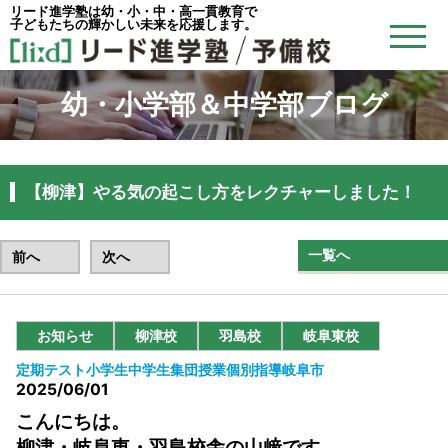
リード進学塾は幼・小・中・高一貫教育で
子どもたちの輝かしい未来を応援します。
幼・小学部＆中学部ブログ
【柳津】やる気の起こし方をレクチャーしました！
一覧へ
前へ
次へ
お知らせ
柳津校
羽島校
岐阜東校
定期テスト
小学生
中学生
集団授業
個別指導
岐阜市
2025/06/01
こんにちは。
柳津・岐阜東・羽島校舎の山﨑です。