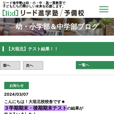
リード進学塾は幼・小・中・高一貫教育で
子どもたちの輝かしい未来を応援します。
幼・小学部＆中学部ブログ
【大垣北】テスト結果！！
一覧へ
前へ
次へ
お知らせ
2024/03/07
こんにちは！大垣北校校舎です☻
３学期期末・後期期末テスト
の結果が