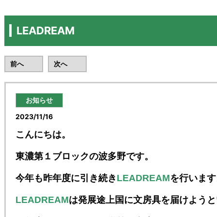
LEADREAM
前へ
次へ
お知らせ
2023/11/16
こんにちは。
東濃第１ブロックの波多野です。
今年も昨年度に引き続き
LEADREAM
を行います
LEADREAM
は発展途上国に文房具を届けようと