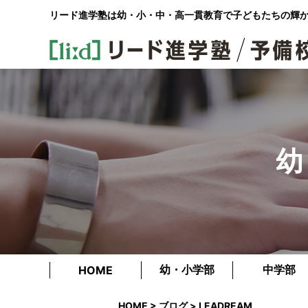
リード進学塾は幼・小・中・高一貫教育で
子どもたちの輝
幼
幼・小学部
中学部
HOME
HOME
>
ブログ
> LEADREAM