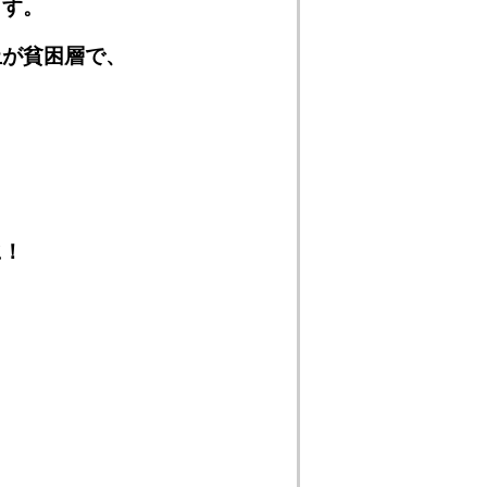
ます。
上が貧困層で、
。
に！
。