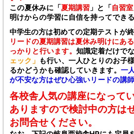
この夏休みに「
夏期講習
」と「
自習室
明けからの学習に自信を持ってでき
中学生の方は初めての定期テストが
リードの夏期講習は夏休み明けにあ
っかりと行います。
知識定着だけで
ェック」
も行い、一人ひとりのお子
るかどうかも確認していきます。
一
が不安な方はぜひ心強いリードの講
各校舎人気の講座になって
ありますので検討中の方は
お問合せください。
なお、下記の岐阜西校舎HPにも定員