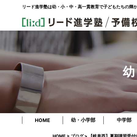
リード進学塾は幼・小・中・高一貫教育で
子どもたちの輝
幼
幼・小学部
中学部
HOME
HOME
>
ブログ
> 【岐阜西】夏期講習受付