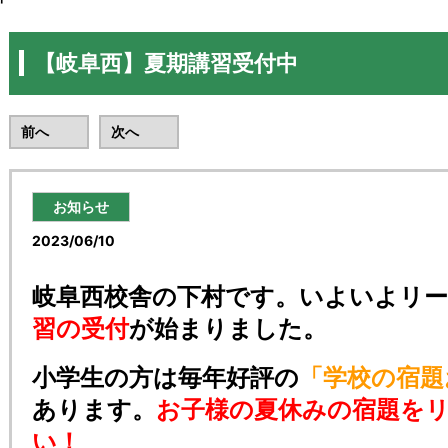
【岐阜西】夏期講習受付中
前へ
次へ
お知らせ
2023/06/10
岐阜西校舎の下村です。いよいよリ
習の受付
が始まりました。
小学生の方は
毎年好評の
「学校の宿題
あります。
お子様の夏休みの宿題を
い！