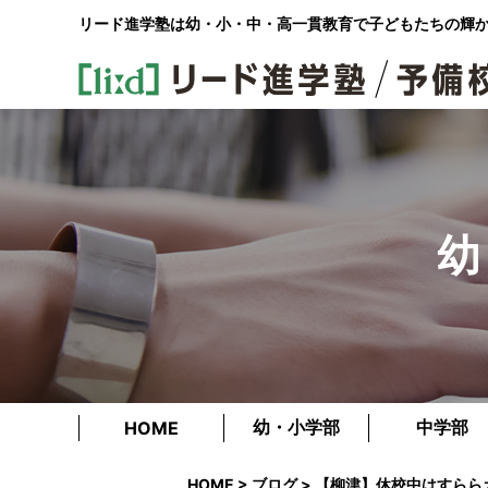
リード進学塾は幼・小・中・高一貫教育で
子どもたちの輝
幼
幼・小学部
中学部
HOME
HOME
>
ブログ
> 【柳津】休校中はすら