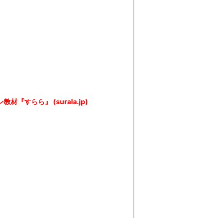
材『すらら』 (surala.jp)