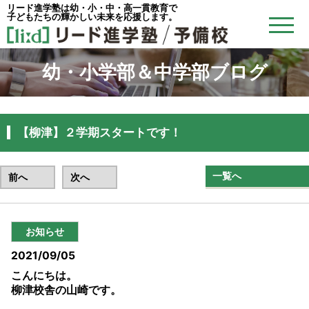
リード進学塾は幼・小・中・高一貫教育で
子どもたちの輝かしい未来を応援します。
幼・小学部＆中学部ブログ
【柳津】２学期スタートです！
一覧へ
前へ
次へ
お知らせ
2021/09/05
こんにちは。
柳津校舎の山崎です。