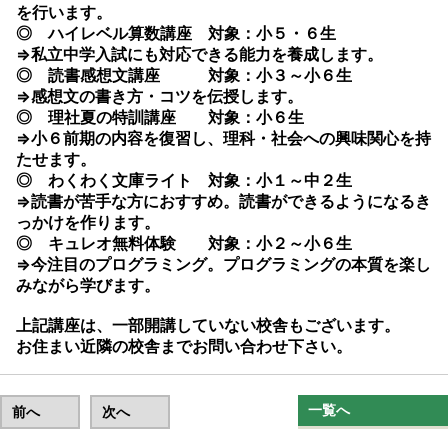
を行います。
◎ ハイレベル算数講座 対象：小５・６生
⇒私立中学入試にも対応できる能力を養成します。
◎ 読書感想文講座 対象：小３～小６生
⇒感想文の書き方・コツを伝授します。
◎ 理社夏の特訓講座 対象：小６生
⇒小６前期の内容を復習し、理科・社会への興味関心を持
たせます。
◎ わくわく文庫ライト 対象：小１～中２生
⇒読書が苦手な方におすすめ。読書ができるようになるき
っかけを作ります。
◎ キュレオ無料体験 対象：小２～小６生
⇒今注目のプログラミング。プログラミングの本質を楽し
みながら学びます。
上記講座は、一部開講していない校舎もございます。
お住まい近隣の校舎までお問い合わせ下さい。
一覧へ
前へ
次へ