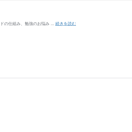
則
ドの仕組み、勉強のお悩み …
続きを読む
武
校