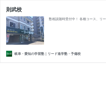
則武校
塾相談随時受付中！ 各種コース、リー
岐阜・愛知の学習塾｜リード進学塾・予備校